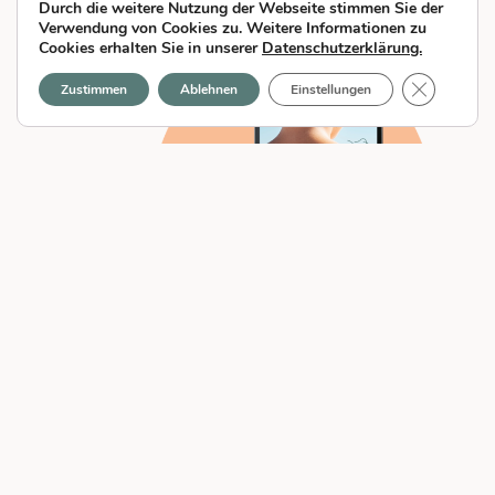
Diese Beiträge könnten Sie auch
Durch die weitere Nutzung der Webseite stimmen Sie der
Verwendung von Cookies zu. Weitere Informationen zu
interessieren
Cookies erhalten Sie in unserer
Datenschutzerklärung.
GDPR Cook
Zustimmen
Ablehnen
Einstellungen
Das erste kidz skin E-Book ist da!
Was Eltern über Sonnenschutz
wissen müssen:
kinderdermatologisch fundiert,
verständlich erklärt,
alltagstauglich umgesetzt.
Weiterlesen