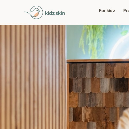
For kidz
Pr