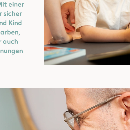
it einer
r sicher
und Kind
Farben,
r auch
gnungen