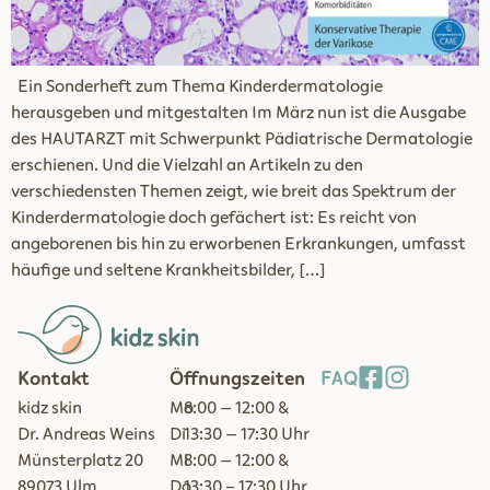
Ein Sonderheft zum Thema Kinderdermatologie
herausgeben und mitgestalten Im März nun ist die Ausgabe
des HAUTARZT mit Schwerpunkt Pädiatrische Dermatologie
erschienen. Und die Vielzahl an Artikeln zu den
verschiedensten Themen zeigt, wie breit das Spektrum der
Kinderdermatologie doch gefächert ist: Es reicht von
angeborenen bis hin zu erworbenen Erkrankungen, umfasst
häufige und seltene Krankheitsbilder, […]
Kontakt
Öffnungszeiten
FAQ
kidz skin
Mo
8:00 – 12:00 &
Dr. Andreas Weins
Di
13:30 – 17:30 Uhr
Münsterplatz 20
Mi
8:00 – 12:00 &
89073 Ulm
Do
13:30 - 17:30 Uhr