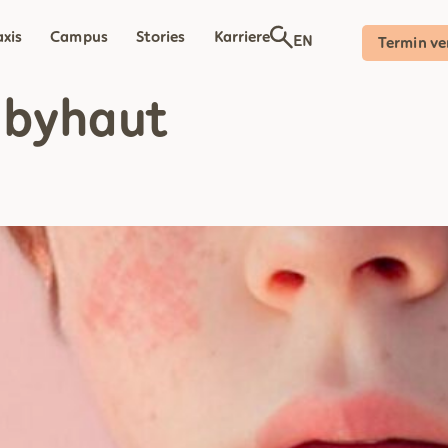
axis
Campus
Stories
Karriere
EN
Termin ve
byhaut