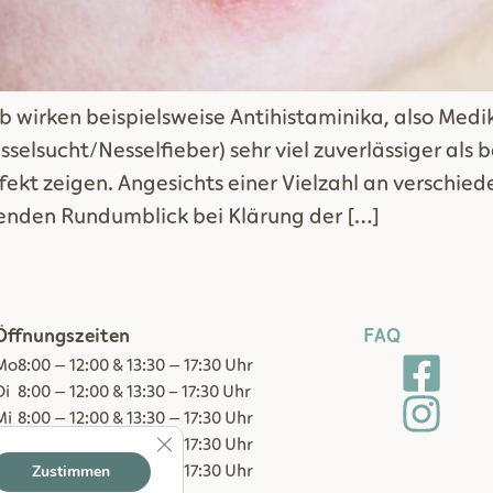
alb wirken beispielsweise Antihistaminika, also Me
selsucht/Nesselfieber) sehr viel zuverlässiger als 
ffekt zeigen. Angesichts einer Vielzahl an verschie
enden Rundumblick bei Klärung der […]
Öffnungszeiten
FAQ
Mo
8:00 – 12:00 & 13:30 – 17:30 Uhr
Di
8:00 – 12:00 & 13:30 - 17:30 Uhr
Mi
8:00 – 12:00 & 13:30 – 17:30 Uhr
GDPR Cookie-Banner schließen
Do
8:00 – 12:00 & 13:30 – 17:30 Uhr
Zustimmen
Fr
8:00 – 12:00 & 13:30 – 17:30 Uhr