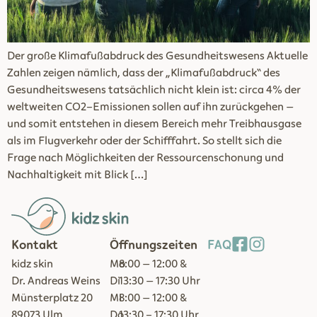
Der große Klimafußabdruck des Gesundheitswesens Aktuelle
Zahlen zeigen nämlich, dass der „Klimafußabdruck“ des
Gesundheitswesens tatsächlich nicht klein ist: circa 4% der
weltweiten CO2-Emissionen sollen auf ihn zurückgehen –
und somit entstehen in diesem Bereich mehr Treibhausgase
als im Flugverkehr oder der Schifffahrt. So stellt sich die
Frage nach Möglichkeiten der Ressourcenschonung und
Nachhaltigkeit mit Blick […]
Kontakt
Öffnungszeiten
FAQ
kidz skin
Mo
8:00 – 12:00 &
Dr. Andreas Weins
Di
13:30 – 17:30 Uhr
Münsterplatz 20
Mi
8:00 – 12:00 &
89073 Ulm
Do
13:30 - 17:30 Uhr