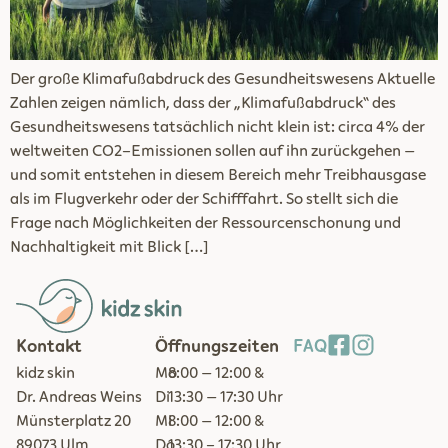
Der große Klimafußabdruck des Gesundheitswesens Aktuelle
Zahlen zeigen nämlich, dass der „Klimafußabdruck“ des
Gesundheitswesens tatsächlich nicht klein ist: circa 4% der
weltweiten CO2-Emissionen sollen auf ihn zurückgehen –
und somit entstehen in diesem Bereich mehr Treibhausgase
als im Flugverkehr oder der Schifffahrt. So stellt sich die
Frage nach Möglichkeiten der Ressourcenschonung und
Nachhaltigkeit mit Blick […]
Kontakt
Öffnungszeiten
FAQ
kidz skin
Mo
8:00 – 12:00 &
Dr. Andreas Weins
Di
13:30 – 17:30 Uhr
Münsterplatz 20
Mi
8:00 – 12:00 &
89073 Ulm
Do
13:30 - 17:30 Uhr