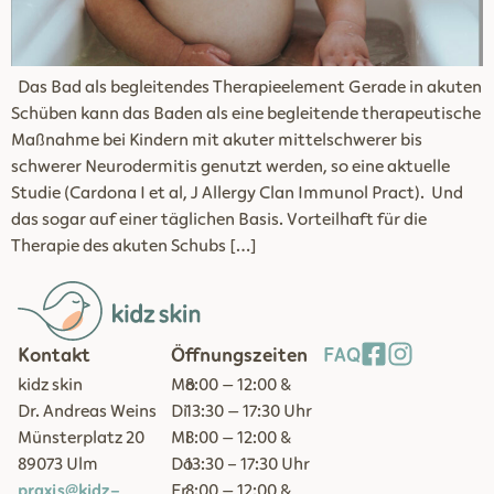
Das Bad als begleitendes Therapieelement Gerade in akuten
Schüben kann das Baden als eine begleitende therapeutische
Maßnahme bei Kindern mit akuter mittelschwerer bis
schwerer Neurodermitis genutzt werden, so eine aktuelle
Studie (Cardona I et al, J Allergy Clan Immunol Pract). Und
das sogar auf einer täglichen Basis. Vorteilhaft für die
Therapie des akuten Schubs […]
Kontakt
Öffnungszeiten
FAQ
kidz skin
Mo
8:00 – 12:00 &
Dr. Andreas Weins
Di
13:30 – 17:30 Uhr
Münsterplatz 20
Mi
8:00 – 12:00 &
89073 Ulm
Do
13:30 - 17:30 Uhr
praxis@kidz-
Fr
8:00 – 12:00 &