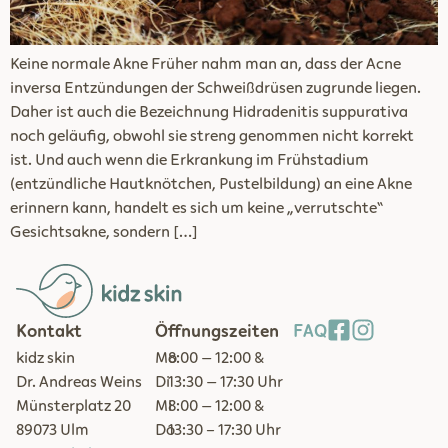
Keine normale Akne Früher nahm man an, dass der Acne
inversa Entzündungen der Schweißdrüsen zugrunde liegen.
Daher ist auch die Bezeichnung Hidradenitis suppurativa
noch geläufig, obwohl sie streng genommen nicht korrekt
ist. Und auch wenn die Erkrankung im Frühstadium
(entzündliche Hautknötchen, Pustelbildung) an eine Akne
erinnern kann, handelt es sich um keine „verrutschte“
Gesichtsakne, sondern […]
Kontakt
Öffnungszeiten
FAQ
kidz skin
Mo
8:00 – 12:00 &
Dr. Andreas Weins
Di
13:30 – 17:30 Uhr
Münsterplatz 20
Mi
8:00 – 12:00 &
89073 Ulm
Do
13:30 - 17:30 Uhr