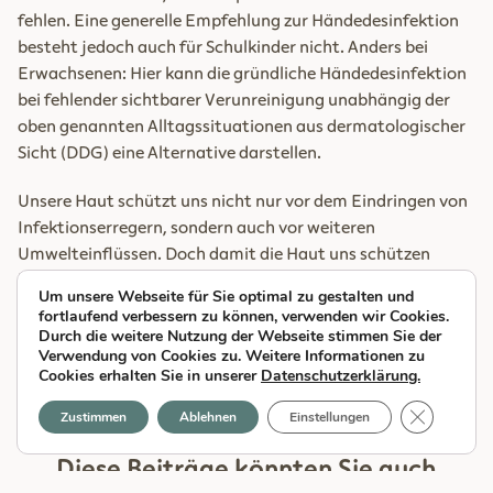
fehlen. Eine generelle Empfehlung zur Händedesinfektion
besteht jedoch auch für Schulkinder nicht. Anders bei
Erwachsenen: Hier kann die gründliche Händedesinfektion
bei fehlender sichtbarer Verunreinigung unabhängig der
oben genannten Alltagssituationen aus dermatologischer
Sicht (DDG) eine Alternative darstellen.
Unsere Haut schützt uns nicht nur vor dem Eindringen von
Infektionserregern, sondern auch vor weiteren
Umwelteinflüssen. Doch damit die Haut uns schützen
kann, sollten auch wir unsere Haut schützen. Und das ist,
Um unsere Webseite für Sie optimal zu gestalten und
wie man sieht, gar nicht so schwer.
fortlaufend verbessern zu können, verwenden wir Cookies.
Durch die weitere Nutzung der Webseite stimmen Sie der
Verwendung von Cookies zu. Weitere Informationen zu
Cookies erhalten Sie in unserer
Datenschutzerklärung.
GDPR Cook
Zustimmen
Ablehnen
Einstellungen
Diese Beiträge könnten Sie auch